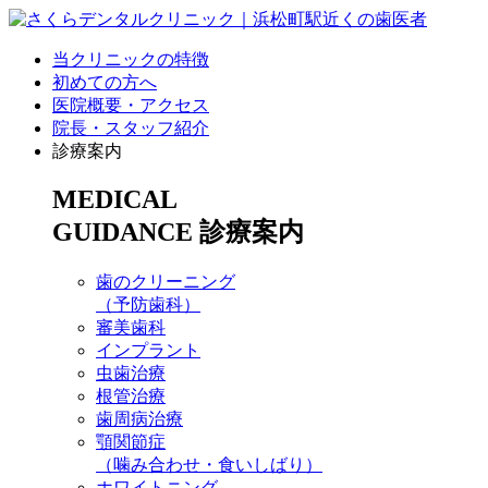
当クリニックの特徴
初めての方へ
医院概要・アクセス
院長・スタッフ紹介
診療案内
MEDICAL
GUIDANCE
診療案内
歯のクリーニング
（予防歯科）
審美歯科
インプラント
虫歯治療
根管治療
歯周病治療
顎関節症
（噛み合わせ・食いしばり）
ホワイトニング