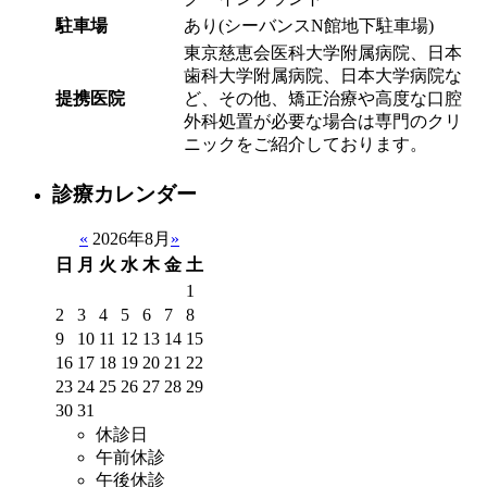
駐車場
あり(シーバンスN館地下駐車場)
東京慈恵会医科大学附属病院、日本
歯科大学附属病院、日本大学病院な
提携医院
ど、その他、矯正治療や高度な口腔
外科処置が必要な場合は専門のクリ
ニックをご紹介しております。
診療カレンダー
«
2026年8月
»
日
月
火
水
木
金
土
1
2
3
4
5
6
7
8
9
10
11
12
13
14
15
16
17
18
19
20
21
22
23
24
25
26
27
28
29
30
31
休診日
午前休診
午後休診