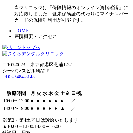
当クリニックは「保険情報のオンライン資格確認」に
対応致しました。健康保険証の代わりにマイナンバー
カードの保険証利用が可能です。
HOME
医院概要・アクセス
〒105-0023 東京都港区芝浦1-2-1
シーバンスビルN館1F
tel.03-5484-8148
診療時間
月
火
水
木
金
土※
日/祝
10:00〜13:00
●
●
●
●
●
●
／
14:00〜19:00
●
●
●
●
●
▲
／
※第2・第4土曜日は診療いたします
▲10:00～13:00/14:00～16:00
休診日：日祝