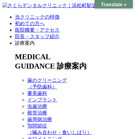
Translate »
当クリニックの特徴
初めての方へ
医院概要・アクセス
院長・スタッフ紹介
診療案内
MEDICAL
GUIDANCE
診療案内
歯のクリーニング
（予防歯科）
審美歯科
インプラント
虫歯治療
根管治療
歯周病治療
顎関節症
（噛み合わせ・食いしばり）
ホワイトニング