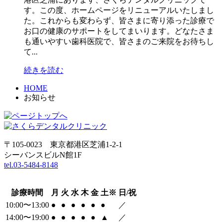
す。この度、ホームページをリニューアルいたしまし
た。これからも変わらず、皆さまに寄り添った診療で
お口の健康のサポートをしてまいります。どなたさま
も通いやすい歯科医院で、皆さまのご来院をお待ちし
て...
続きを読む
HOME
お知らせ
〒105-0023 東京都港区芝浦1-2-1
シーバンスビルN館1F
tel.03-5484-8148
診療時間
月
火
水
木
金
土※
日/祝
10:00〜13:00
●
●
●
●
●
●
／
14:00〜19:00
●
●
●
●
●
▲
／